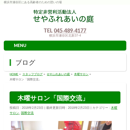
横浜市瀬谷区にある高齢者のための憩いの場
TEL
045‐489‐4177
横浜市瀬谷区北新37-4
MENU
ブログ
HOME
»
スタッフブログ
»
せやふれあいの庭
»
木曜サロン
»
木曜サロン「国際交流」
木曜サロン「国際交流」
投稿日 : 2018年2月23日
最終更新日時 : 2018年2月23日
カテゴリー :
木曜
サロン
,
国際交流