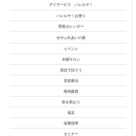
デイサービス ハレルヤ！
ハレルヤ！お便り
壁面カレンダー
せやふれあいの庭
イベント
木曜サロン
英語で話そう
音楽療法
映画鑑賞
歌を歌おう
遠足
栄養指導
セミナー