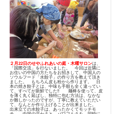
２月22日のせやふれあいの庭・木曜サロン
は、
「国際交流」を行ないました。 今回は近隣に
お住いの中国の方たちをお招きして、中国人の
ソウルフード「水餃子」の作り方を教えて頂き
ました。 もちろん皮も粉から作ります。 日
本の焼き餃子とは、中味も手順も全く違ってい
て、すべてが新鮮でした‼ 麺棒を使って、皮
を薄く丸く延ばし、独特に包む方法は、なかな
か難しかったのですが、丁寧に教えていただい
て、なんとか作り上げることが出来ました。
出来立ての水餃子は、あったかくてモッチモ
チ。 中国の温かさと、パワフルさを、同時に