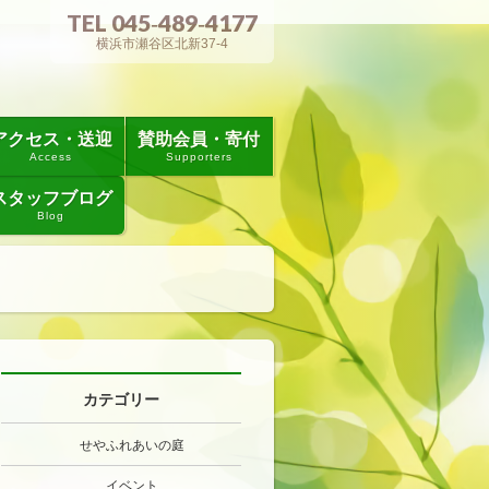
TEL 045‐489‐4177
横浜市瀬谷区北新37-4
アクセス・送迎
賛助会員・寄付
Access
Supporters
スタッフブログ
Blog
カテゴリー
せやふれあいの庭
イベント