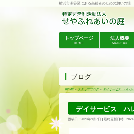
横浜市瀬谷区にある高齢者のための憩いの場
トップページ
法人概要
HOME
About Us
ブログ
HOME
»
スタッフブログ
»
デイサービス ハレル
デイサービス ハ
投稿日 : 2020年9月7日
最終更新日時 : 202