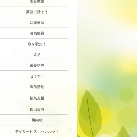
園芸教室
英語で話そう
音楽療法
映画鑑賞
歌を歌おう
遠足
栄養指導
セミナー
製作活動
福島支援
郡山仮設
川内村
デイサービス ハレルヤ！