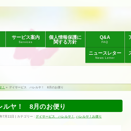
サービス案内
個人情報保護に
Q&A
関する方針
Services
FAQ
ニュースレター
News Letter
ヤ！
»
デイサービス ハレルヤ！ 8月のお便り
レルヤ！ 8月のお便り
1年7月11日
カテゴリー :
デイサービス ハレルヤ！
,
ハレルヤ！お便り