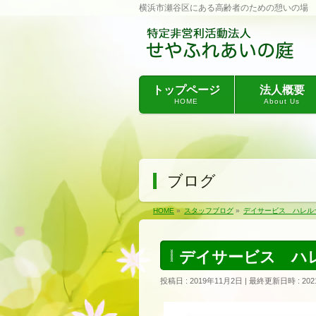
横浜市瀬谷区にある高齢者のための憩いの場
トップページ
法人概要
HOME
About Us
ブログ
HOME
»
スタッフブログ
»
デイサービス ハレル
デイサービス ハ
投稿日 : 2019年11月2日
最終更新日時 : 202