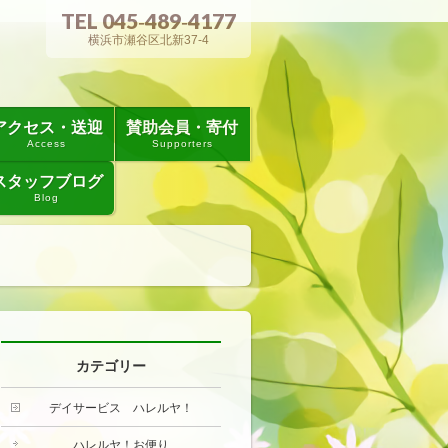
TEL 045‐489‐4177
横浜市瀬谷区北新37-4
アクセス・送迎
賛助会員・寄付
Access
Supporters
スタッフブログ
Blog
カテゴリー
デイサービス ハレルヤ！
ハレルヤ！お便り