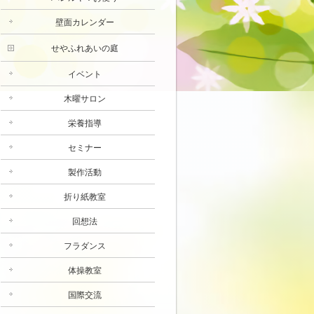
壁面カレンダー
せやふれあいの庭
イベント
木曜サロン
栄養指導
セミナー
製作活動
折り紙教室
回想法
フラダンス
体操教室
国際交流