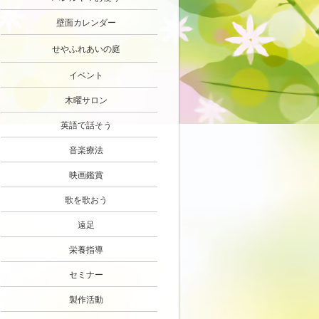
壁面カレンダー
せやふれあいの庭
イベント
木曜サロン
英語で話そう
音楽療法
映画鑑賞
歌を歌おう
遠足
栄養指導
セミナー
製作活動