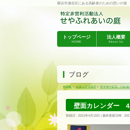
横浜市瀬谷区にある高齢者のための憩いの場
トップページ
法人概要
HOME
About Us
ブログ
HOME
»
スタッフブログ
»
デイサービス ハレル
壁面カレンダー 4
投稿日 : 2021年4月19日
最終更新日時 : 202