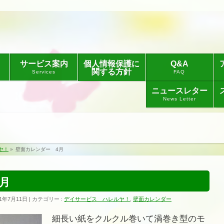
サービス案内
個人情報保護に
Q&A
関する方針
Services
FAQ
ニュースレター
News Letter
ヤ！
»
壁面カレンダー 4月
月
1年7月11日
カテゴリー :
デイサービス ハレルヤ！
,
壁面カレンダー
細長い紙をクルクル巻いて渦巻き型のモ