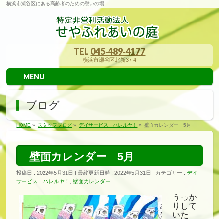
横浜市瀬谷区にある高齢者のための憩いの場
TEL
045‐489‐4177
横浜市瀬谷区北新37-4
MENU
ブログ
HOME
»
スタッフブログ
»
デイサービス ハレルヤ！
»
壁面カレンダー 5月
壁面カレンダー 5月
投稿日 : 2022年5月31日
最終更新日時 : 2022年5月31日
カテゴリー :
デイ
サービス ハレルヤ！
,
壁面カレンダー
うっか
りして
いた