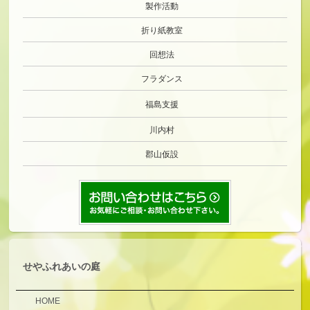
製作活動
折り紙教室
回想法
フラダンス
福島支援
川内村
郡山仮設
せやふれあいの庭
HOME