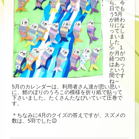
ら、今
日でも
う5月
が終わ
りにな
ってし
まいま
した
💦 1
か月が
経つの
はあっ
という
間です
ね～
5月のカレンダーは、利用者さん達が思い思い
に、鯉のぼりのうろこの模様を折り紙で貼って
下さいました。たくさんたなびいていて圧巻で
す。
＊ちなみに4月のクイズの答えですが、スズメの
数は、5羽でした😉