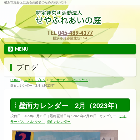
横浜市瀬谷区にある高齢者のための憩いの場
TEL
045‐489‐4177
横浜市瀬谷区北新37-4
MENU
ブログ
HOME
»
スタッフブログ
»
デイサービス ハレルヤ！
»
壁面カレンダー 2月（2023年）
壁面カレンダー 2月（2023年）
投稿日 : 2023年2月19日
最終更新日時 : 2023年2月19日
カテゴリー :
デイ
サービス ハレルヤ！
,
壁面カレンダー