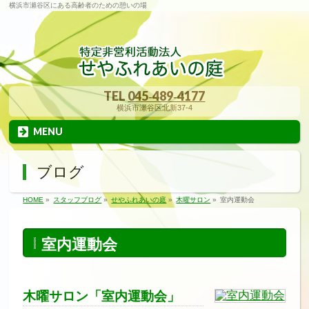
横浜市瀬谷区にある高齢者のための憩いの場
TEL
045‐489‐4177
横浜市瀬谷区北新37-4
MENU
ブログ
HOME
»
スタッフブログ
»
せやふれあいの庭
»
木曜サロン
»
室内運動会
室内運動会
木曜サロン「室内運動会」