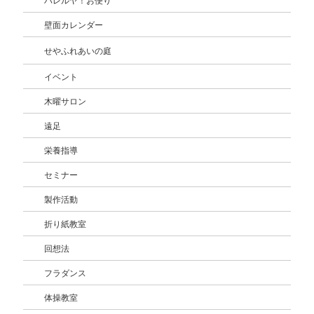
ハレルヤ！お便り
壁面カレンダー
せやふれあいの庭
イベント
木曜サロン
遠足
栄養指導
セミナー
製作活動
折り紙教室
回想法
フラダンス
体操教室