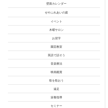
壁面カレンダー
せやふれあいの庭
イベント
木曜サロン
お習字
園芸教室
英語で話そう
音楽療法
映画鑑賞
歌を歌おう
遠足
栄養指導
セミナー