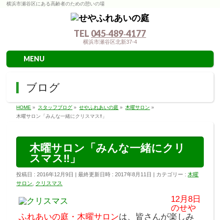
横浜市瀬谷区にある高齢者のための憩いの場
TEL
045‐489‐4177
横浜市瀬谷区北新37-4
MENU
ブログ
HOME
»
スタッフブログ
»
せやふれあいの庭
»
木曜サロン
»
木曜サロン「みんな一緒にクリスマス‼」
木曜サロン「みんな一緒にクリ
スマス‼」
投稿日 : 2016年12月9日
最終更新日時 : 2017年8月11日
カテゴリー :
木曜
サロン
,
クリスマス
12月8日
のせや
ふれあいの庭・木曜サロン
は、皆さんが楽しみ