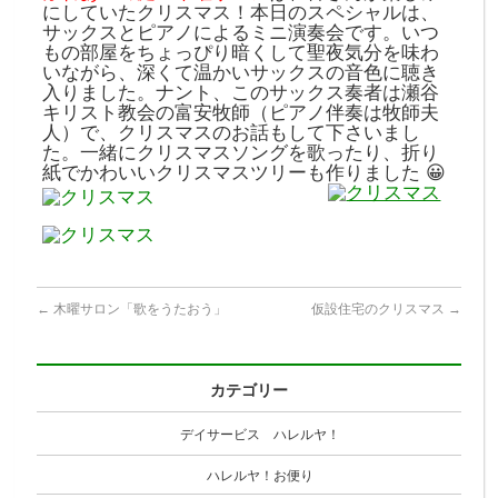
にしていたクリスマス！本日のスペシャルは、
サックスとピアノによるミニ演奏会です。いつ
もの部屋をちょっぴり暗くして聖夜気分を味わ
いながら、深くて温かいサックスの音色に聴き
入りました。ナント、このサックス奏者は瀬谷
キリスト教会の富安牧師（ピアノ伴奏は牧師夫
人）で、クリスマスのお話もして下さいまし
た。一緒にクリスマスソングを歌ったり、折り
紙でかわいいクリスマスツリーも作りました 😀
←
木曜サロン「歌をうたおう」
仮設住宅のクリスマス
→
カテゴリー
デイサービス ハレルヤ！
ハレルヤ！お便り