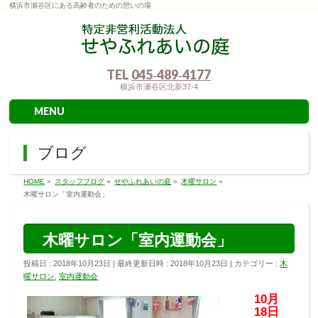
横浜市瀬谷区にある高齢者のための憩いの場
TEL
045‐489‐4177
横浜市瀬谷区北新37-4
MENU
ブログ
HOME
»
スタッフブログ
»
せやふれあいの庭
»
木曜サロン
»
木曜サロン「室内運動会」
木曜サロン「室内運動会」
投稿日 : 2018年10月23日
最終更新日時 : 2018年10月23日
カテゴリー :
木
曜サロン
,
室内運動会
10月
18日