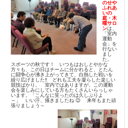
のせや
ふれあ
いの
庭・木
曜サロ
ン
は、
「室内
運動
会」を
行ない
まし
た。
スポーツの秋です！ いつもはおしとやかな
方々も、この日はチームに分かれると、とたん
に闘争心が沸き上がってきて、白熱した戦いを
繰り広げました‼ どれも工夫を凝らした楽しい
競技ばかり。 室内ではありますが、この運動
会を楽しみにしている方もたくさんいらっしゃ
います。「こんなに笑ったのは久しぶりよ
～」 いい汗、掻きましたね 😉 来年もまた頑
張りましょう～