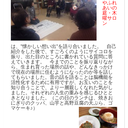
やふれ
あいの
庭・木
曜サロ
ン
は、”懐かしい想い出”を語り合いました。 自己
紹介をした後で、すごろくのようにサイコロを
振り、出た目のところに書かれている質問に答
えていきます。 今までのことを振り返りなが
ら、生まれ育った場所の話や、どんなきっかけ
で現在の場所に住むようになったのか等を話し
てもらいました。昔の話を語ることは脳機能を
活性化するために有用ですが、お互いのことを
知り合うことで、より一層親しくなれた気がし
ました。それぞれの人生の重みを感じるひとと
きとなりました。（この日のランチは、焼きお
にぎりのクッパ、山芋と高野豆腐の天ぷら、ゴ
マケーキ♪）