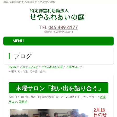
横浜市瀬谷区にある高齢者のための憩いの場
TEL
045‐489‐4177
横浜市瀬谷区北新37-4
MENU
ブログ
HOME
»
スタッフブログ
»
せやふれあいの庭
»
木曜サロン
»
木曜サロン「想い出を語り合う」
木曜サロン「想い出を語り合う」
投稿日 : 2017年2月20日
最終更新日時 : 2017年8月11日
カテゴリー :
木曜
サロン
,
回想法
2月16
日のせ