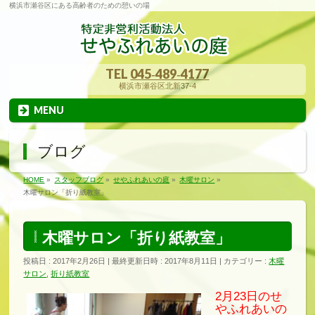
横浜市瀬谷区にある高齢者のための憩いの場
TEL
045‐489‐4177
横浜市瀬谷区北新37-4
MENU
ブログ
HOME
»
スタッフブログ
»
せやふれあいの庭
»
木曜サロン
»
木曜サロン「折り紙教室」
木曜サロン「折り紙教室」
投稿日 : 2017年2月26日
最終更新日時 : 2017年8月11日
カテゴリー :
木曜
サロン
,
折り紙教室
2月23日のせ
やふれあいの