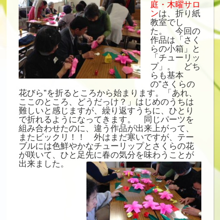
庭・木曜サロ
ン
は、折り紙
教室でし
た。 今回の
作品は「さく
らの小箱」と
「チューリッ
プ」。 どち
らも基本
の”さくらの
花びら”を折るところから始まります。「あれ、
ここのところ、どうだっけ？」はじめのうちは
難しいと感じますが、繰り返すうちに、ひとり
で折れるようになってきます。 同じパーツを
組み合わせたのに、違う作品が出来上がって、
またビックリ！！ 外はまだ寒いですが、テー
ブルには色鮮やかなチューリップとさくらの花
が咲いて、ひと足先に春の気分を味わうことが
出来ました。