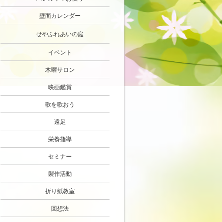
壁面カレンダー
せやふれあいの庭
イベント
木曜サロン
映画鑑賞
歌を歌おう
遠足
栄養指導
セミナー
製作活動
折り紙教室
回想法