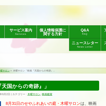
サービス案内
個人情報保護に
Q&A
関する方針
Services
FAQ
ニュースレター
News Letter
木曜サロン
»
木曜サロン「映画『天国からの奇跡』」
『天国からの奇跡』」
7年9月2日
カテゴリー :
木曜サロン
,
映画鑑賞
8月31日のせやふれあいの庭・木曜サロン
は、映画