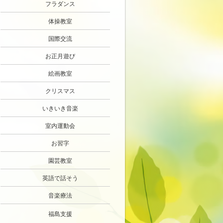
フラダンス
体操教室
国際交流
お正月遊び
絵画教室
クリスマス
いきいき音楽
室内運動会
お習字
園芸教室
英語で話そう
音楽療法
福島支援