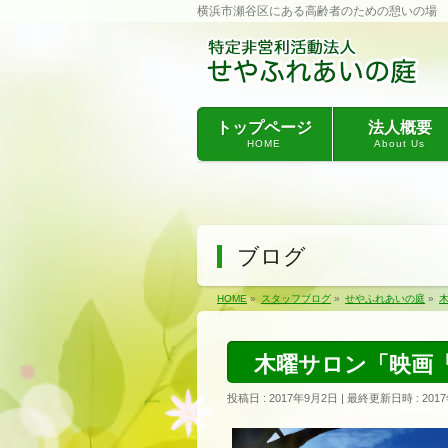
横浜市瀬谷区にある高齢者のための憩いの場
トップページ
法人概要
HOME
About Us
ブログ
HOME
»
スタッフブログ
»
せやふれあいの庭
»
木曜サロン「映画
投稿日 : 2017年9月2日
最終更新日時 : 201