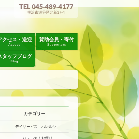
TEL 045‐489‐4177
横浜市瀬谷区北新37-4
アクセス・送迎
賛助会員・寄付
Access
Supporters
スタッフブログ
Blog
カテゴリー
デイサービス ハレルヤ！
ハレルヤ！お便り