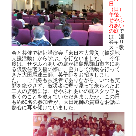
日
（日）
午後、
せやふ
れあい
の庭
で
は、瀬
谷キリ
スト教
会と共催で福祉講演会「東日本大震災（被災地
支援活動）から学ぶ」を行ないました。 今年
度は、せやふれあいの庭が福島県郡山市内にあ
る仮設住宅支援の際に、協力して活動を行って
きた大田尾達三師、英子師をお招きしまし
た。 ご自身も被災者でありながら、いつも笑
顔を絶やさず、被災者に寄り添って来られたお
二人の姿勢には、せやふれあいの庭スタッフも
多くのことを教えていただきましたが、この日
も約60名の参加者が、大田尾師の貴重なお話に
熱心に耳を傾けていました。