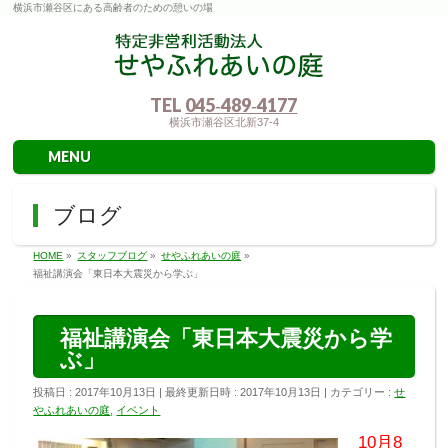
横浜市瀬谷区にある高齢者のための憩いの場
TEL
045‐489‐4177
横浜市瀬谷区北新37-4
MENU
ブログ
HOME
»
スタッフブログ
»
せやふれあいの庭
»
福祉講演会「東日本大震災から学ぶ」
福祉講演会「東日本大震災から学
ぶ」
投稿日 : 2017年10月13日
最終更新日時 : 2017年10月13日
カテゴリー :
せ
やふれあいの庭
,
イベント
10月8