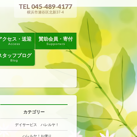
TEL 045‐489‐4177
横浜市瀬谷区北新37-4
アクセス・送迎
賛助会員・寄付
Access
Supporters
スタッフブログ
Blog
カテゴリー
デイサービス ハレルヤ！
ハレルヤ！お便り