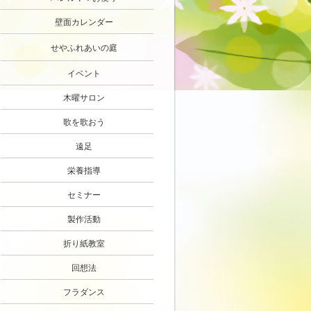
壁面カレンダー
せやふれあいの庭
イベント
木曜サロン
歌を歌おう
遠足
栄養指導
セミナー
製作活動
折り紙教室
回想法
フラダンス