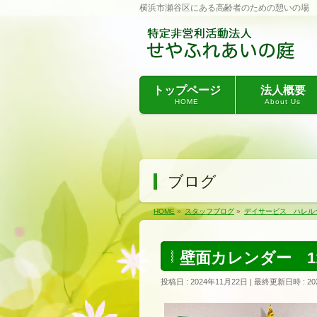
横浜市瀬谷区にある高齢者のための憩いの場
トップページ
法人概要
HOME
About Us
ブログ
HOME
»
スタッフブログ
»
デイサービス ハレル
壁面カレンダー 11
投稿日 : 2024年11月22日
最終更新日時 : 20