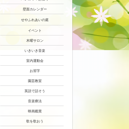
壁面カレンダー
せやふれあいの庭
イベント
木曜サロン
いきいき音楽
室内運動会
お習字
園芸教室
英語で話そう
音楽療法
映画鑑賞
歌を歌おう