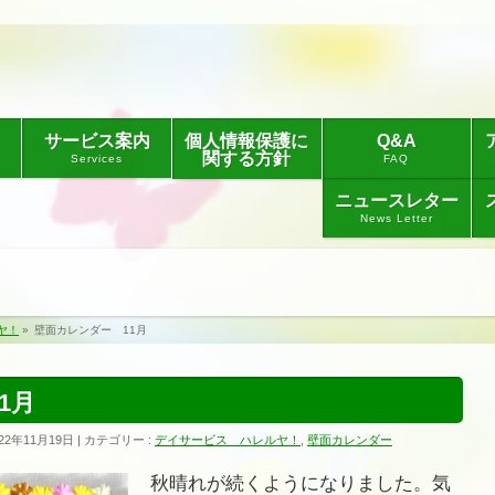
サービス案内
個人情報保護に
Q&A
関する方針
Services
FAQ
ニュースレター
News Letter
ヤ！
»
壁面カレンダー 11月
1月
22年11月19日
カテゴリー :
デイサービス ハレルヤ！
,
壁面カレンダー
秋晴れが続くようになりました。気