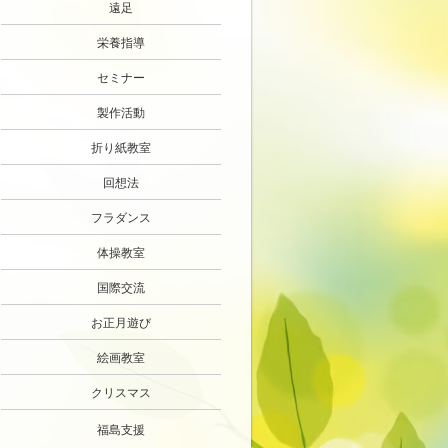
遠足
栄養指導
セミナー
製作活動
折り紙教室
回想法
フラダンス
体操教室
国際交流
お正月遊び
絵画教室
クリスマス
福島支援