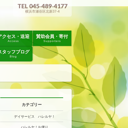
TEL 045‐489‐4177
横浜市瀬谷区北新37-4
アクセス・送迎
賛助会員・寄付
Access
Supporters
スタッフブログ
Blog
カテゴリー
デイサービス ハレルヤ！
ハレルヤ！お便り