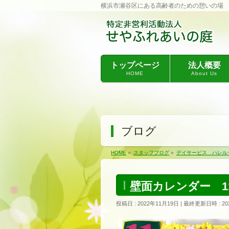
横浜市瀬谷区にある高齢者のための憩いの場
トップページ
法人概要
HOME
About Us
ブログ
HOME
»
スタッフブログ
»
デイサービス ハレル
壁面カレンダー 1
投稿日 : 2022年11月19日
最終更新日時 : 20