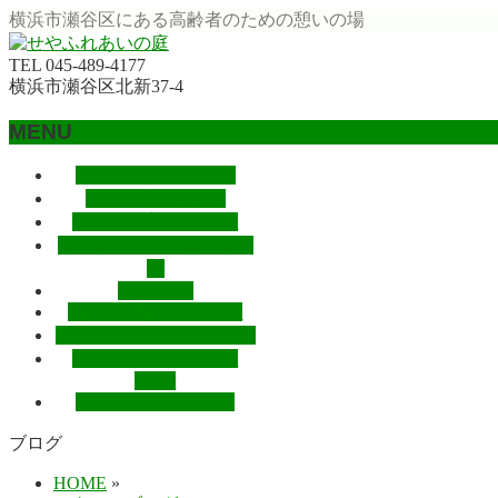
横浜市瀬谷区にある高齢者のための憩いの場
TEL 045‐489‐4177
横浜市瀬谷区北新37-4
MENU
メ
トップページ
HOME
ニ
法人概要
About Us
ュ
サービス案内
Services
ー
個人情報保護に関する方
を
針
飛
Q&A
FAQ
アクセス・送迎
Access
ば
賛助会員・寄付
Supporters
す
ニュースレター
News
Letter
スタッフブログ
Blog
ブログ
HOME
»