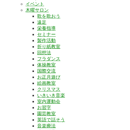
イベント
木曜サロン
歌を歌おう
遠足
栄養指導
セミナー
製作活動
折り紙教室
回想法
フラダンス
体操教室
国際交流
お正月遊び
絵画教室
クリスマス
いきいき音楽
室内運動会
お習字
園芸教室
英語で話そう
音楽療法