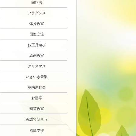
回想法
フラダンス
体操教室
国際交流
お正月遊び
絵画教室
クリスマス
いきいき音楽
室内運動会
お習字
園芸教室
英語で話そう
福島支援