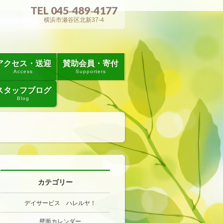
TEL 045‐489‐4177
横浜市瀬谷区北新37-4
アクセス・送迎
賛助会員・寄付
Access
Supporters
スタッフブログ
Blog
カテゴリー
デイサービス ハレルヤ！
壁面カレンダー