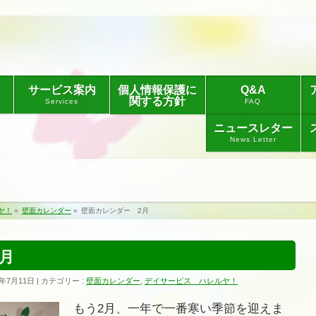
サービス案内
個人情報保護に
Q&A
関する方針
Services
FAQ
ニュースレター
News Letter
ヤ！
»
壁面カレンダー
»
壁面カレンダー 2月
月
1年7月11日
カテゴリー :
壁面カレンダー
,
デイサービス ハレルヤ！
もう2月、一年で一番寒い季節を迎えま