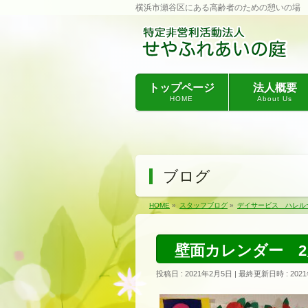
横浜市瀬谷区にある高齢者のための憩いの場
トップページ
法人概要
HOME
About Us
ブログ
HOME
»
スタッフブログ
»
デイサービス ハレル
壁面カレンダー 2
投稿日 : 2021年2月5日
最終更新日時 : 202