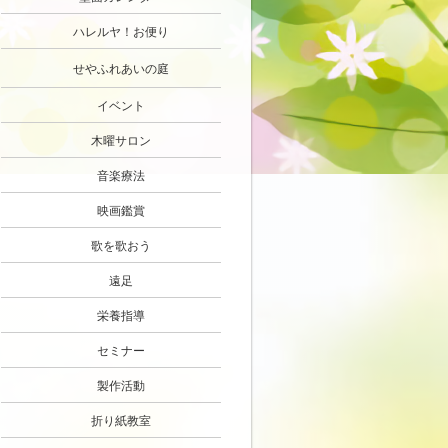
ハレルヤ！お便り
せやふれあいの庭
イベント
木曜サロン
音楽療法
映画鑑賞
歌を歌おう
遠足
栄養指導
セミナー
製作活動
折り紙教室