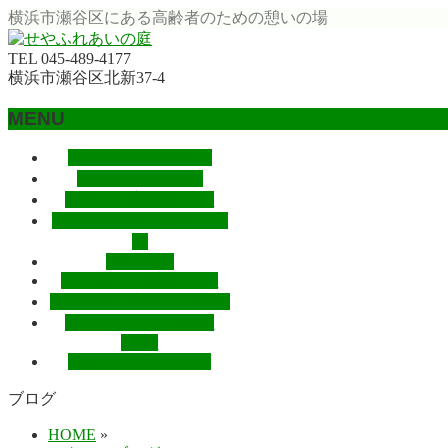
横浜市瀬谷区にある高齢者のための憩いの場
TEL 045‐489‐4177
横浜市瀬谷区北新37-4
MENU
メ
トップページ
HOME
ニ
法人概要
About Us
ュ
サービス案内
Services
ー
個人情報保護に関する方
を
針
飛
Q&A
FAQ
アクセス・送迎
Access
ば
賛助会員・寄付
Supporters
す
ニュースレター
News
Letter
スタッフブログ
Blog
ブログ
HOME
»