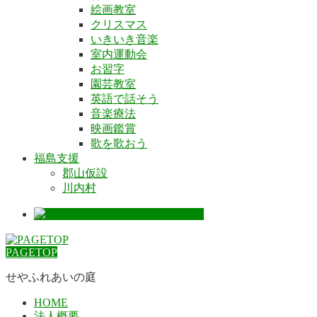
絵画教室
クリスマス
いきいき音楽
室内運動会
お習字
園芸教室
英語で話そう
音楽療法
映画鑑賞
歌を歌おう
福島支援
郡山仮設
川内村
PAGETOP
せやふれあいの庭
HOME
法人概要