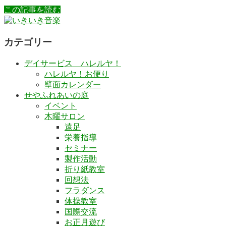
この記事を読む
カテゴリー
デイサービス ハレルヤ！
ハレルヤ！お便り
壁面カレンダー
せやふれあいの庭
イベント
木曜サロン
遠足
栄養指導
セミナー
製作活動
折り紙教室
回想法
フラダンス
体操教室
国際交流
お正月遊び