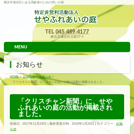
横浜市瀬谷区にある高齢者のための憩いの場
TEL
045‐489‐4177
横浜市瀬谷区北新37-4
MENU
お知らせ
HOME
»
お知らせ
»
お知らせ
»
「クリスチャン新聞」に、せやふれあいの庭の活動が掲載されました。
「クリスチャン新聞」に、せや
ふれあいの庭の活動が掲載され
ました。
投稿日 : 2017年11月29日
最終更新日時 : 2018年1月20日
カテゴリー :
お知
らせ