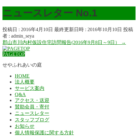
ニュースレター No.1
投稿日 : 2016年4月10日
最終更新日時 : 2016年10月10日
投稿
者 :
admin_seya
郡山市川内村仮設住宅訪問報告(2016年9月8日～9日）
→
PAGETOP
せやふれあいの庭
HOME
法人概要
サービス案内
Q&A
アクセス・送迎
賛助会員・寄付
ニュースレター
スタッフブログ
お知らせ
個人情報保護に関する方針