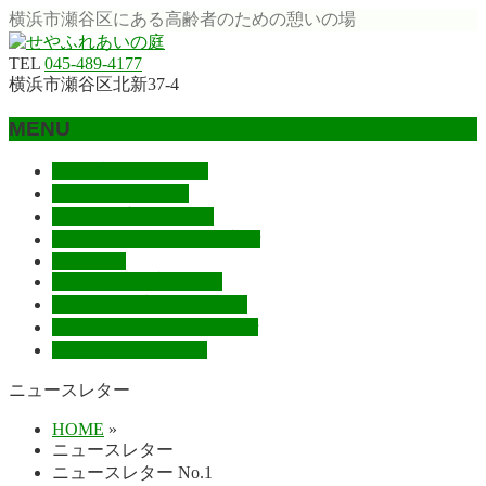
横浜市瀬谷区にある高齢者のための憩いの場
TEL
045‐489‐4177
横浜市瀬谷区北新37-4
MENU
メ
トップページ
HOME
ニ
法人概要
About Us
ュ
サービス案内
Services
ー
個人情報保護に関する方針
を
Q&A
FAQ
アクセス・送迎
Access
飛
賛助会員・寄付
Supporters
ば
ニュースレター
News Letter
す
スタッフブログ
Blog
ニュースレター
HOME
»
ニュースレター
ニュースレター No.1